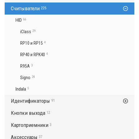
Считыватели
225
HID
66
29
iClass
4
RP10 и RP15
4
RP40 и RPK40
3
R95A
24
Signo
Indala
5
Идентификаторы
91
Кнопки выхода
12
Картоприемники
3
Аксессуары
37