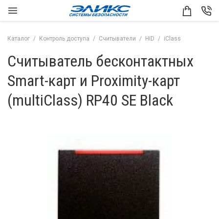
Каталог
Контроль доступа
Считыватели
HID
iClass
Считыватель бесконтактных
Smart-карт и Proximity-карт
(multiClass) RP40 SE Black