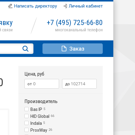
Написать директору
Личный кабинет
явку
+7 (495)
725-66-80
Заказ
Цена, руб
0
Производитель
Bas IP
5
HID Global
66
Indala
5
ProxWay
26