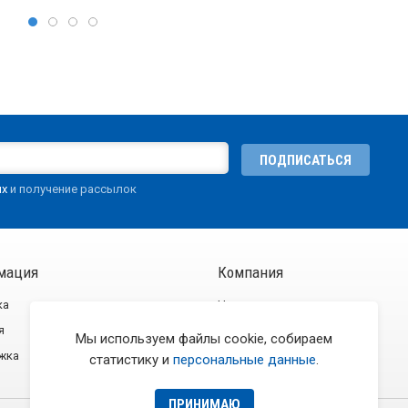
ПОДПИСАТЬСЯ
ых
и получение рассылок
мация
Компания
ка
Новости
я
О компании
Мы используем файлы cookie, собираем
жка
Контакты
статистику и
персональные данные
.
ПРИНИМАЮ