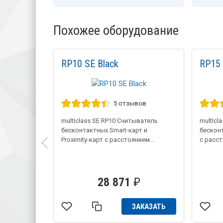
Похожее оборудование
RP10 SE Black
RP15 
5 отзывов
multIclass SE RP10 Считыватель
multIcl
бесконтактных Smart-карт и
бесконт
Proximity-карт с расстоянием...
с расст
28 871
₽
ЗАКАЗАТЬ