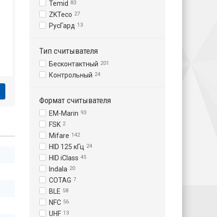
Temid
83
ZKTeco
27
РусГард
13
Тип считывателя
Бесконтактный
201
Контрольный
24
Формат считывателя
EM-Marin
93
FSK
2
Mifare
142
HID 125 кГц
24
HID iClass
45
Indala
20
COTAG
7
BLE
58
NFC
56
UHF
13