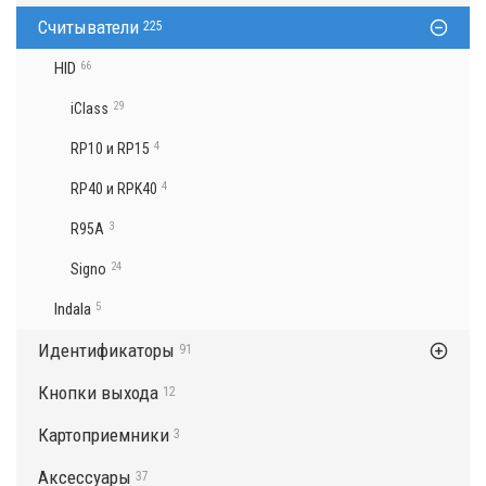
Считыватели
225
HID
66
29
iClass
4
RP10 и RP15
4
RP40 и RPK40
3
R95A
24
Signo
Indala
5
Идентификаторы
91
Кнопки выхода
12
Картоприемники
3
Аксессуары
37