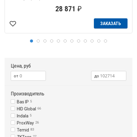
28 871
₽
ЗАКАЗАТЬ
Цена, руб
Производитель
Bas IP
5
HID Global
66
Indala
5
ProxWay
26
Temid
83
27