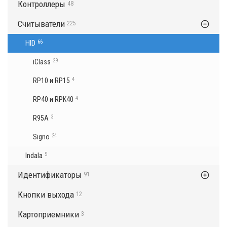
Контроллеры
48
Считыватели
225
HID
66
29
iClass
4
RP10 и RP15
4
RP40 и RPK40
3
R95A
24
Signo
Indala
5
Идентификаторы
91
Кнопки выхода
12
Картоприемники
3