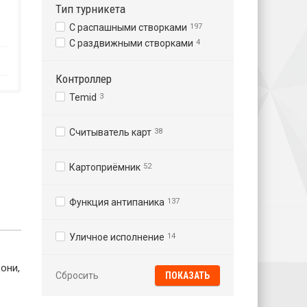
Тип турникета
С распашными створками
197
С раздвижными створками
4
Контроллер
Temid
3
Считыватель карт
38
Картоприёмник
52
Функция антипаника
137
Уличное исполнение
14
они,
Сбросить