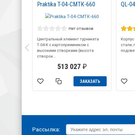
Praktika T-04-CMTК-660
QL-0
Нет отзывов
Центральный элемент турникета
Корпус
Т-04-К с картоприемником с
стали; 
высокими створками (высота
подсвет
створок...
513 027
₽
ЗАКАЗАТЬ
Рассылка: