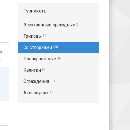
Турникеты
Электронные проходные
2
Триподы
52
Со створками
201
и,
.
Полноростовые
46
Калитки
54
Ограждения
114
Аксессуары
17