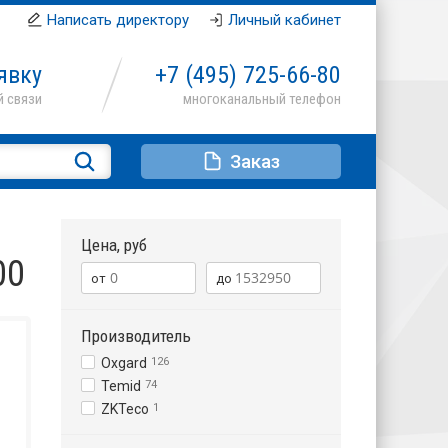
Написать директору
Личный кабинет
явку
+7 (495)
725-66-80
Заказ
Цена, руб
00
Производитель
Oxgard
126
Temid
74
ZKTeco
1