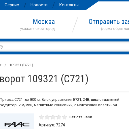
Сервис
Новости
Контакты
Москва
Отправить за
т
109321 (C721)
ворот 109321 (C721)
Привод C721, до 800 кг. блок управления Е721, 24В, циклоидальный
редуктор, V м/мин, магнитные концевики, с монтажной пластиной
Нет отзывов
Артикул: 7274