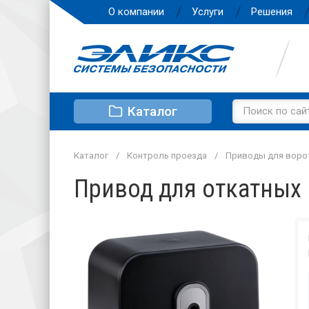
О компании
Услуги
Решения
Каталог
Каталог
Контроль проезда
Приводы для воро
Привод для откатных 