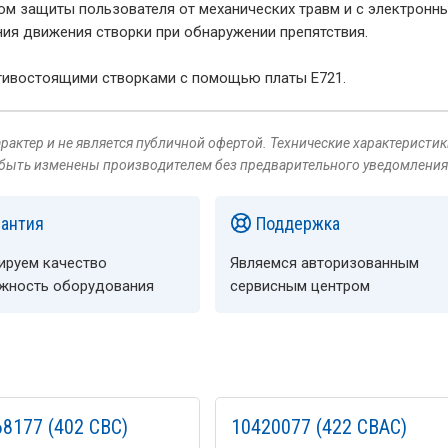
ом защиты пользователя от механических травм и с электронн
ия движения створки при обнаружении препятствия.
отивостоящими створками с помощью платы E721.
актер и не является публичной офертой. Технические характеристик
 быть изменены производителем без предварительного уведомления
рантия
Поддержка
ируем качество
Являемся авторизованным
ёжность оборудования
сервисным центром
8177 (402 CBC)
10420077 (422 CBAC)