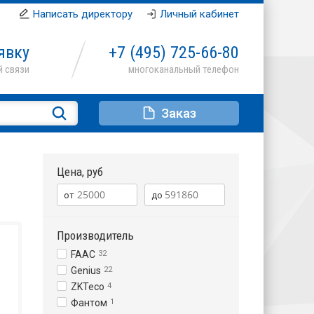
Написать директору
Личный кабинет
явку
+7 (495)
725-66-80
Заказ
Цена, руб
Производитель
FAAC
32
Genius
22
ZKTeco
4
Фантом
1