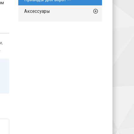
ым
Аксессуары
и,
.
10420177 (400 CBAC)
ZK-SL800AC