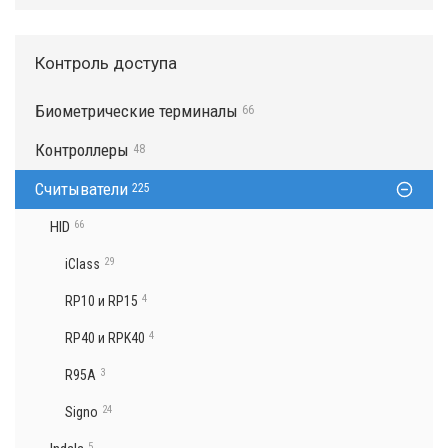
Контроль доступа
Биометрические терминалы
66
Контроллеры
48
Считыватели
225
HID
66
29
iClass
4
RP10 и RP15
4
RP40 и RPK40
3
R95A
24
Signo
5