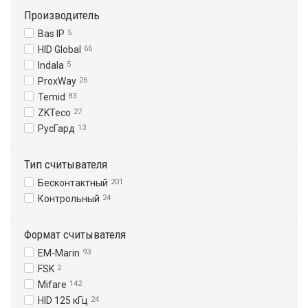
Производитель
Bas IP
5
HID Global
66
Indala
5
ProxWay
26
Temid
83
ZKTeco
27
РусГард
13
Тип считывателя
Бесконтактный
201
Контрольный
24
Формат считывателя
EM-Marin
93
FSK
2
Mifare
142
HID 125 кГц
24