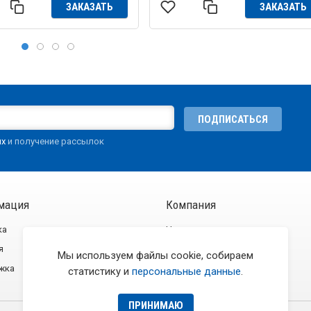
ЗАКАЗАТЬ
ЗАКАЗАТЬ
ПОДПИСАТЬСЯ
ых
и получение рассылок
мация
Компания
ка
Новости
я
О компании
Мы используем файлы cookie, собираем
жка
Контакты
статистику и
персональные данные
.
ПРИНИМАЮ