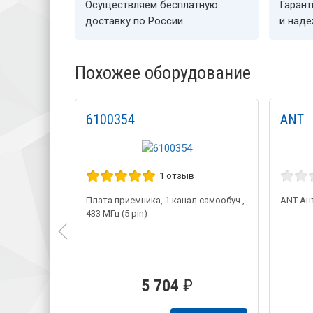
Осуществляем бесплатную
Гарант
доставку по России
и над
Похожее оборудование
6100354
ANT
1 отзыв
Плата приемника, 1 канал самообуч.,
ANT Ан
433 МГц (5 pin)
5 704
₽