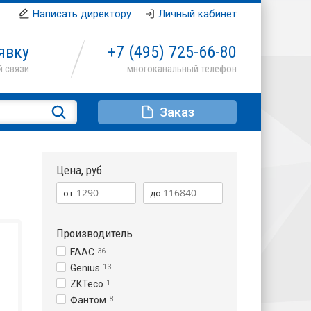
Написать директору
Личный кабинет
явку
+7 (495)
725-66-80
Заказ
Цена, руб
Производитель
FAAC
36
Genius
13
ZKTeco
1
Фантом
8