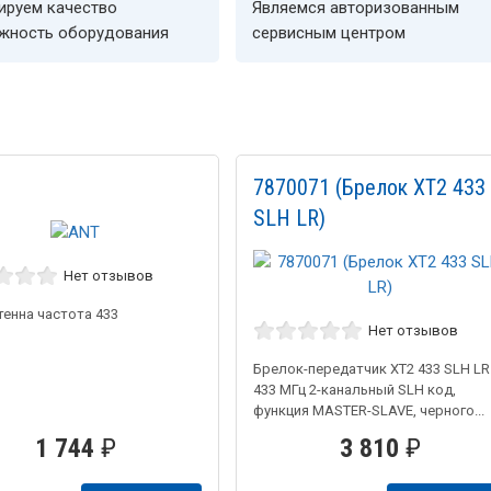
ируем качество
Являемся авторизованным
ёжность оборудования
сервисным центром
7870071 (Брелок XT2 433
SLH LR)
Нет отзывов
тенна частота 433
Нет отзывов
Брелок-передатчик XT2 433 SLH LR
433 МГц 2-канальный SLH код,
функция MASTER-SLAVE, черного...
1 744
₽
3 810
₽