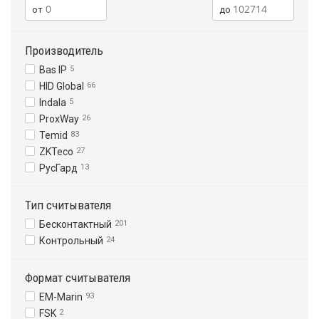
Производитель
Bas IP
5
HID Global
66
Indala
5
ProxWay
26
Temid
83
ZKTeco
27
РусГард
13
Тип считывателя
Бесконтактный
201
Контрольный
24
Формат считывателя
EM-Marin
93
FSK
2