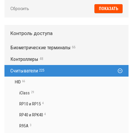
Сбросить
Контроль доступа
Биометрические терминалы
66
Контроллеры
48
Считыватели
225
HID
66
29
iClass
4
RP10 и RP15
4
RP40 и RPK40
3
R95A