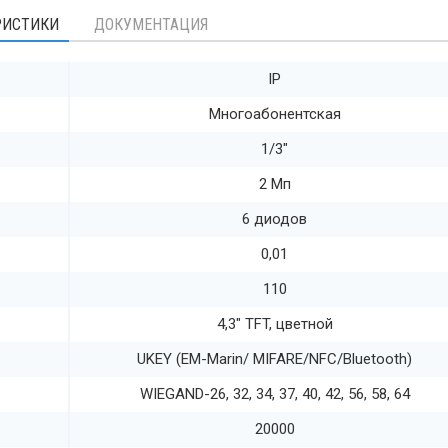
РИСТИКИ
ДОКУМЕНТАЦИЯ
IP
Многоабонентская
1/3"
2 Мп
6 диодов
0,01
110
4,3" TFT, цветной
UKEY (EM-Marin/ MIFARE/NFC/Bluetooth)
WIEGAND-26, 32, 34, 37, 40, 42, 56, 58, 64
20000