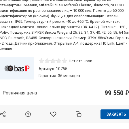
стандартам EM-Marin, Mifare® Plus и Mifare® Classic, Bluetooth, NFC. 3D
идентификация по распознаванию лиц — 10 000 лиц. Память до 60 000
идентификаторов (ключей). Функция для слабослышащих. Степень
защиты: IP65. Температурный режим: -40 до +65 °C. Врезной монтаж.
Накладной монтаж - опционально (кронштейн BR-AA12). Питание: +12В.,
PoE+. Поддержка SIP P2P, Выход Wiegand 26, 32, 34, 37, 40, 42, 56, 58, 64 би
NFC, Bluetooth, RS485. Сенсорные кнопки. Размер: 379х158х49 мм. Гарант
- 2 года. Датчик приближения. Открытый API, поддержка ПО Link. Цвет -
черная
Нет отзывов
Артикул: 10755
Гарантия: 36 месяцев
99 550
Розничная цена
ЗАКАЗАТЬ