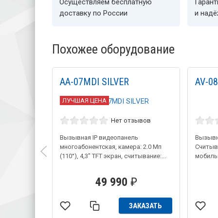
Осуществляем бесплатную
Гарант
доставку по России
и над
Похожее оборудование
AA-07MDI SILVER
AV-0
ЛУЧШАЯ ЦЕНА
Нет отзывов
Вызывная IP видеопанель
Вызывн
многоабонентская, камера: 2.0 Мп
Считыв
(110°), 4,3" TFT экран, считывание:...
мобиль
49 990
₽
ЗАКАЗАТЬ