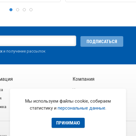
ПОДПИСАТЬСЯ
ых
и получение рассылок
мация
Компания
ка
Новости
я
О компании
Мы используем файлы cookie, собираем
жка
Контакты
статистику и
персональные данные
.
ПРИНИМАЮ
ение