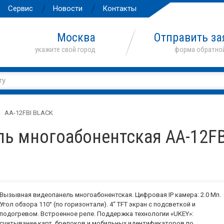
Сервис
Новости
Контакты
Москва
Отправить за
AA-12FBI BLACK
ь многоабонентская AA-12FB
Вызывная видеопанель многоабонентская. Цифровая IP камера: 2.0 Мп.
Угол обзора 110° (по горизонтали). 4“ TFT экран с подсветкой и
подогревом. Встроенное реле. Поддержка технологии «UKEY»:
считывание карт, брелоков и мобильных идентификаторов по