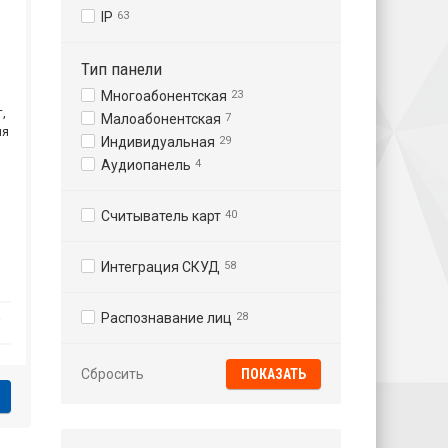
IP
63
Тип панели
Многоабонентская
23
т,
Малоабонентская
7
ия
Индивидуальная
29
Аудиопанель
4
Считыватель карт
40
Интеграция СКУД
58
₽
Распознавание лиц
28
Сбросить