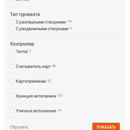
Тип турникета
С распашными створками
197
С раздвижными створками
4
Контроллер
Temid
3
Считыватель карт
38
Картоприёмник
52
Функция антипаника
137
Уличное исполнение
14
Сбросить