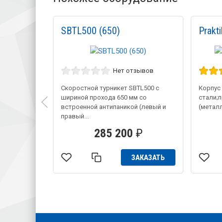
SBTL500 (650)
Prakt
Нет отзывов
Скоростной турникет SBTL500 с
Корпус
шириной прохода 650 мм со
стали;п
встроенной антипаникой (левый и
(металл
правый...
285 200
₽
ЗАКАЗАТЬ