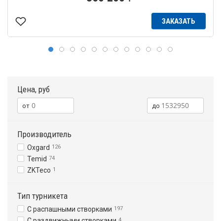
ЗАКАЗАТЬ
Цена, руб
Производитель
Oxgard
126
Temid
74
ZKTeco
1
Тип турникета
С распашными створками
197
С раздвижными створками
4