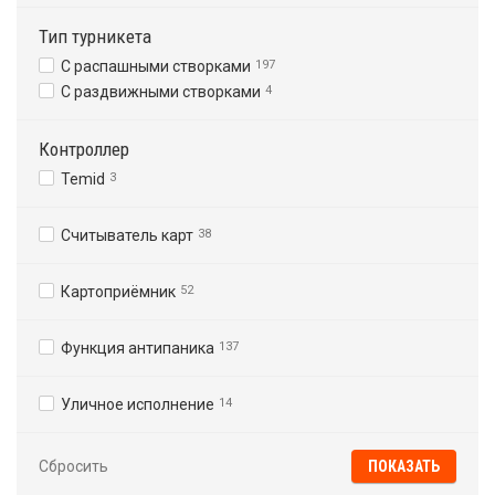
Тип турникета
С распашными створками
197
С раздвижными створками
4
Контроллер
Temid
3
Считыватель карт
38
Картоприёмник
52
Функция антипаника
137
Уличное исполнение
14
Сбросить