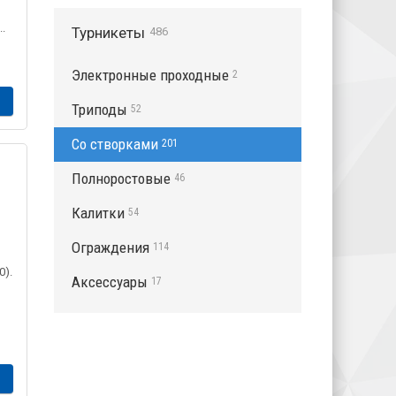
.
Турникеты
486
Электронные проходные
2
Триподы
52
Со створками
201
Полноростовые
46
Калитки
54
Ограждения
114
0).
Аксессуары
17