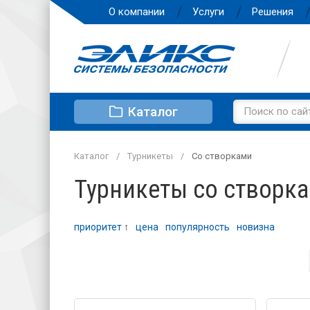
О компании
Услуги
Решения
Каталог
Каталог
Турникеты
Со створками
Турникеты со створк
приоритет
↑
цена
популярность
новизна