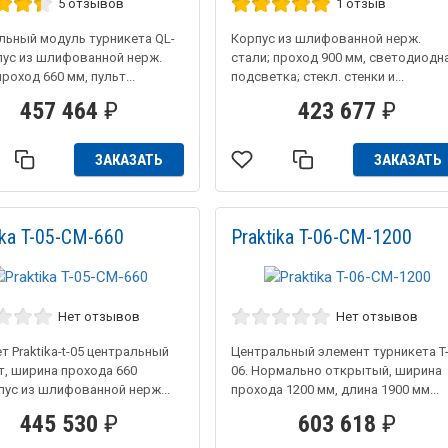
5 отзывов
1 отзыв
льный модуль турникета QL-
Корпус из шлифованной нерж.
рпус из шлифованной нерж.
стали; проход 900 мм, светодиодн
проход 660 мм, пульт...
подсветка; стекл. стенки и...
457 464
₽
423 677
₽
ЗАКАЗАТЬ
ЗАКАЗАТЬ
ika T-05-CM-660
Praktika T-06-CM-1200
Нет отзывов
Нет отзывов
т Praktika-t-05 центральный
Центральный элемент турникета T
т, ширина прохода 660
06. Нормально открытый, ширина
пус из шлифованной нерж...
прохода 1200 мм, длина 1900 мм...
445 530
₽
603 618
₽