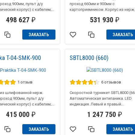
роход 900мм, пульт д/у
проход 660мм и 900мм с
ический корпус) с кабелем;...
картоприемником .Корпус из нерж..
498 627
₽
531 930
₽
ЗАКАЗАТЬ
ЗАКАЗАТЬ
ika T-04-SMК-900
SBTL8000 (660)
1 отзыв
6 отзывов
 из шлифованной нерж.
Скоростной турникет SBTL8000 (66
проход 900мм, пульт д/у
Автоматическая антипаника. LED
ический корпус) с кабелем;...
индикация. Левый и правый...
415 000
₽
1 247 750
₽
ЗАКАЗАТЬ
ЗАКАЗАТЬ