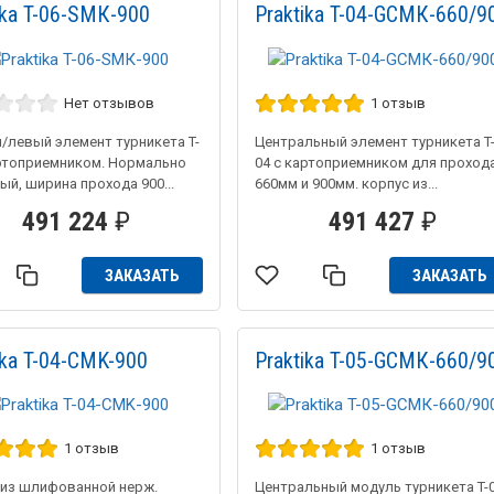
ika T-06-SMК-900
Praktika T-04-GCMК-660/9
Нет отзывов
1 отзыв
/левый элемент турникета T-
Центральный элемент турникета T
артоприемником. Нормально
04 с картоприемником для проход
й, ширина прохода 900...
660мм и 900мм. корпус из...
491 224
₽
491 427
₽
ЗАКАЗАТЬ
ЗАКАЗАТЬ
ika T-04-CMK-900
Praktika T-05-GCMК-660/9
1 отзыв
1 отзыв
 из шлифованной нерж.
Центральный модуль турникета T-