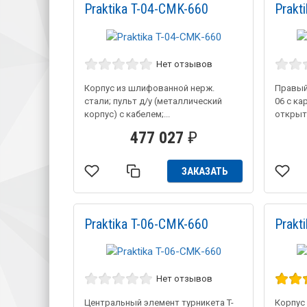
Praktika T-04-CMK-660
Prakt
Нет отзывов
Корпус из шлифованной нерж.
Правый
стали; пульт д/у (металлический
06 с к
корпус) с кабелем;...
открыты
477 027
₽
ЗАКАЗАТЬ
Praktika T-06-CMK-660
Prakt
Нет отзывов
Центральный элемент турникета T-
Корпус