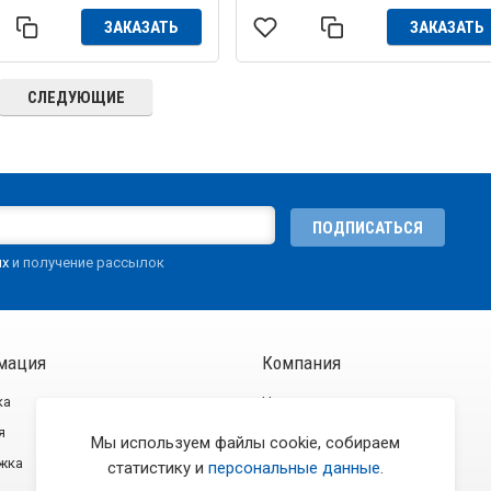
ЗАКАЗАТЬ
ЗАКАЗАТЬ
СЛЕДУЮЩИЕ
ПОДПИСАТЬСЯ
ых
и получение рассылок
мация
Компания
ка
Новости
я
О компании
Мы используем файлы cookie, собираем
жка
Контакты
статистику и
персональные данные
.