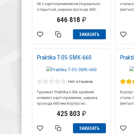
06 с картоприемником Нормально
стали;п
открытый, ширина прохода 660...
(металл
646 818
₽
ЗАКАЗАТЬ
Praktika T-05-SMК-660
Prakt
Нет отзывов
Турникет Praktika-t-05к крайний
Корпус
элемент,картоприемник, ширина
стали; 
прохода 660 мм,Корпус из...
(металл
425 803
₽
ЗАКАЗАТЬ