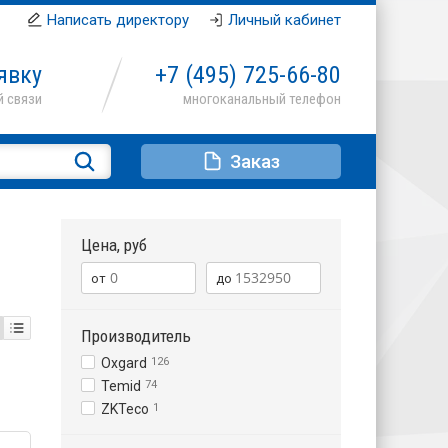
Написать директору
Личный кабинет
явку
+7 (495)
725-66-80
Заказ
Цена, руб
Производитель
Oxgard
126
Temid
74
ZKTeco
1