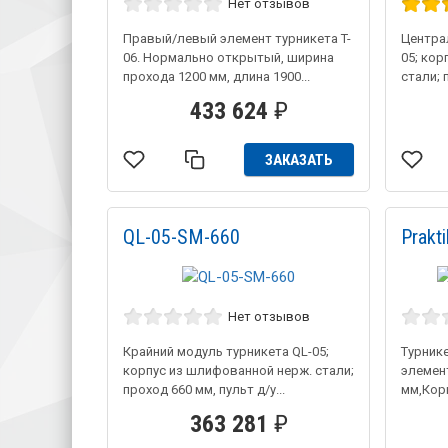
Нет отзывов
Правый/левый элемент турникета T-
Центра
06. Нормально открытый, ширина
05; ко
прохода 1200 мм, длина 1900...
стали; 
433 624
₽
ЗАКАЗАТЬ
QL-05-SM-660
Prakt
Нет отзывов
Крайний модуль турникета QL-05;
Турнике
корпус из шлифованной нерж. стали;
элемен
проход 660 мм, пульт д/у...
мм,Кор
363 281
₽