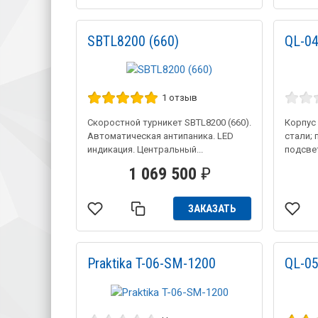
SBTL8200 (660)
QL-0
1 отзыв
Скоростной турникет SBTL8200 (660).
Корпус
Автоматическая антипаника. LED
стали; 
индикация. Центральный...
подсвет
1 069 500
₽
ЗАКАЗАТЬ
Praktika T-06-SM-1200
QL-0