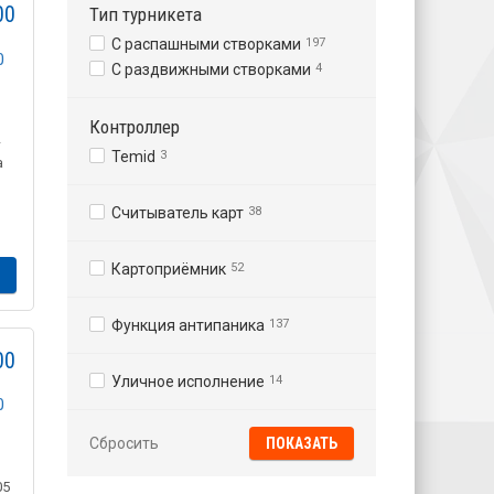
00
Тип турникета
С распашными створками
197
С раздвижными створками
4
Контроллер
-
Temid
3
а
Считыватель карт
38
Картоприёмник
52
Функция антипаника
137
00
Уличное исполнение
14
Сбросить
05