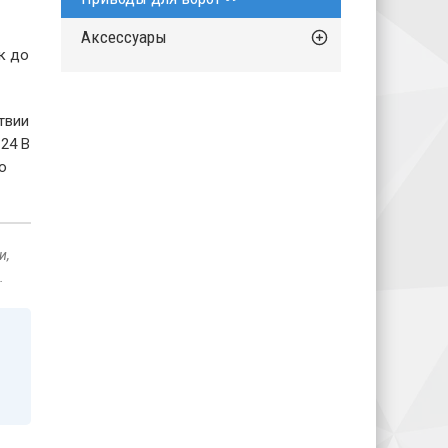
Аксессуары
к до
твии
24 В
о
и,
.