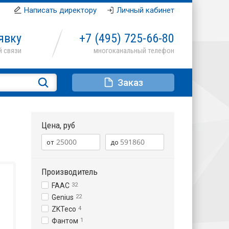
Написать директору
Личный кабинет
явку
+7 (495)
725-66-80
Заказ
Цена, руб
Производитель
FAAC
32
Genius
22
ZKTeco
4
Фантом
1