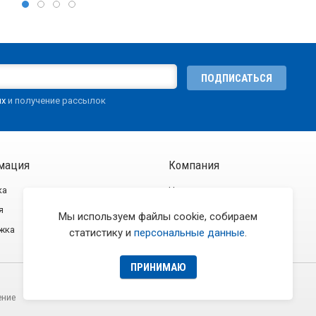
ПОДПИСАТЬСЯ
ых
и получение рассылок
мация
Компания
ка
Новости
я
О компании
Мы используем файлы cookie, собираем
жка
Контакты
статистику и
персональные данные
.
ПРИНИМАЮ
ение