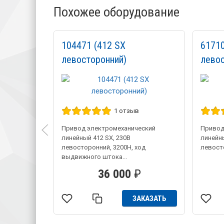
Похожее оборудование
104471 (412 SX
6171
левосторонний)
левос
1 отзыв
Привод электромеханический
Привод
линейный 412 SX, 230В
линейн
левосторонний, 3200Н, ход
левост
выдвижного штока...
36 000
₽
ЗАКАЗАТЬ