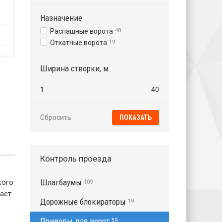
Назначение
Распашные ворота
40
Откатные ворота
19
Ширина створки, м
1
40
Сбросить
Контроль проезда
Шлагбаумы
кого
109
ает
Дорожные блокираторы
19
Приводы для ворот
59