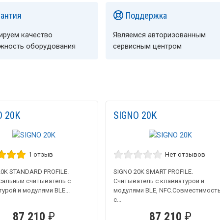
рантия
Поддержка
ируем качество
Являемся авторизованным
ёжность оборудования
сервисным центром
O 20K
SIGNO 20K
1 отзыв
Нет отзывов
20K STANDARD PROFILE.
SIGNO 20K SMART PROFILE.
сальный считыватель с
Считыватель с клавиатурой и
урой и модулями BLE...
модулями BLE, NFC.Совместимост
с...
87 210
₽
87 210
₽