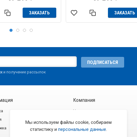
ЗАКАЗАТЬ
ЗАКАЗАТЬ
ПОДПИСАТЬСЯ
ых
и получение рассылок
мация
Компания
ка
Новости
я
О компании
Мы используем файлы cookie, собираем
жка
Контакты
статистику и
персональные данные
.