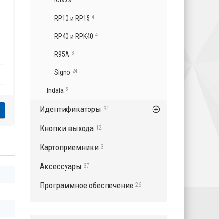
iClass
4
RP10 и RP15
4
RP40 и RPK40
3
R95A
₽
24
Signo
Indala
5
Идентификаторы
91
Кнопки выхода
12
Картоприемники
3
Аксессуары
37
Программное обеспечение
26