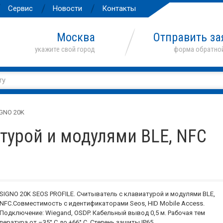
Сервис
Новости
Контакты
Москва
Отправить за
GNO 20K
турой и модулями BLE, NFC
SIGNO 20K SEOS PROFILE. Считыватель с клавиатурой и модулями BLE,
NFC.Совместимость с идентификаторами Seos, HID Mobile Access.
Подключение: Wiegand, OSDP. Кабельный вывод 0,5 м. Рабочая тем
пература от –35° C до +66° C. Степень защиты IP65.