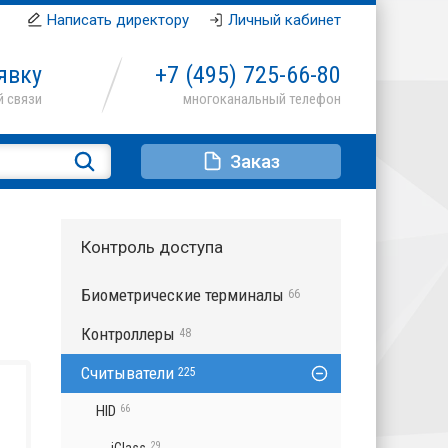
Написать директору
Личный кабинет
явку
+7 (495)
725-66-80
Заказ
Контроль доступа
Биометрические терминалы
66
Контроллеры
48
Считыватели
225
HID
66
29