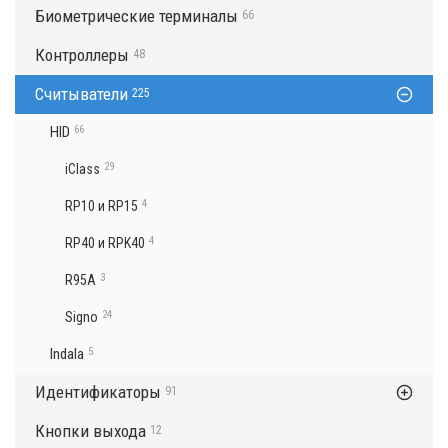
Биометрические терминалы
66
Контроллеры
48
Считыватели
225
HID
66
29
iClass
4
RP10 и RP15
4
RP40 и RPK40
3
R95A
24
Signo
Indala
5
Идентификаторы
91
Кнопки выхода
12