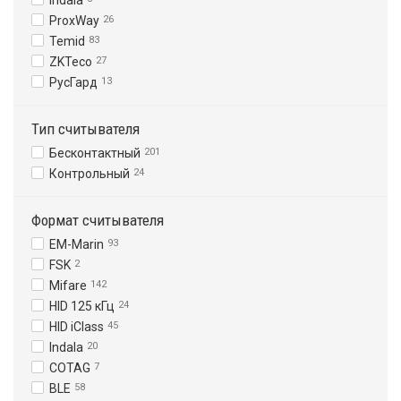
Indala
ProxWay
26
Temid
83
ZKTeco
27
РусГард
13
Тип считывателя
Бесконтактный
201
Контрольный
24
Формат считывателя
EM-Marin
93
FSK
2
Mifare
142
HID 125 кГц
24
HID iClass
45
Indala
20
COTAG
7
BLE
58