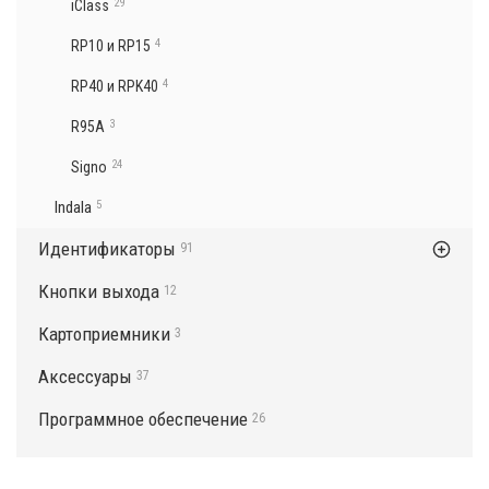
29
iClass
4
RP10 и RP15
4
RP40 и RPK40
3
R95A
24
Signo
Indala
5
Идентификаторы
91
Кнопки выхода
12
Картоприемники
3
Аксессуары
37
Программное обеспечение
26