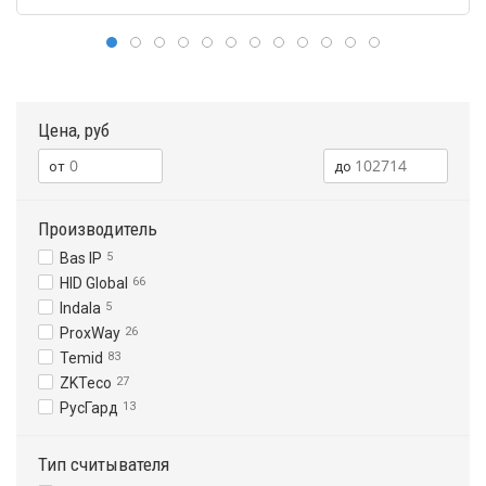
Цена, руб
Производитель
Bas IP
5
HID Global
66
Indala
5
ProxWay
26
Temid
83
ZKTeco
27
РусГард
13
Тип считывателя