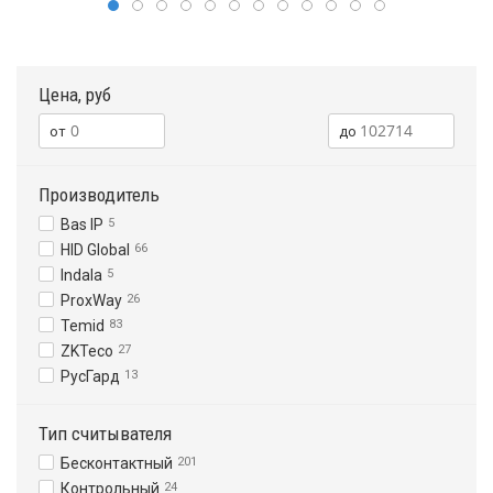
Цена, руб
Производитель
Bas IP
5
HID Global
66
Indala
5
ProxWay
26
Temid
83
ZKTeco
27
РусГард
13
Тип считывателя
Бесконтактный
201
Контрольный
24