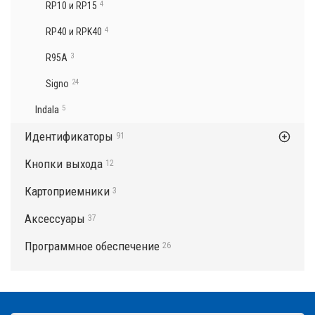
4
RP10 и RP15
4
RP40 и RPK40
3
R95A
24
Signo
Indala
5
Идентификаторы
91
Кнопки выхода
12
Картоприемники
3
Аксессуары
37
Программное обеспечение
26