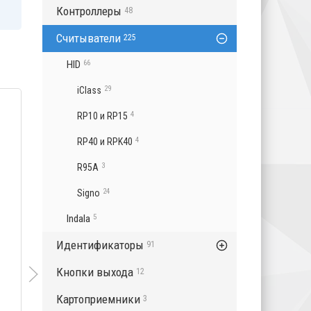
Контроллеры
48
Считыватели
225
HID
66
29
iClass
QR600-H-E
KR602E
4
RP10 и RP15
4
RP40 и RPK40
Нет отзывов
3
R95A
Считыватель EM 
24
Signo
подтверждением
(клавиатура), вы
Indala
5
дальность...
Идентификаторы
91
Кнопки выхода
12
Картоприемники
3