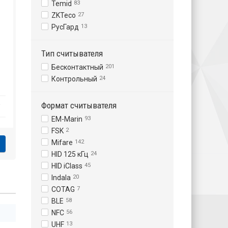
Temid
83
ZKTeco
27
РусГард
13
Тип считывателя
Бесконтактный
201
Контрольный
24
₽
Формат считывателя
EM-Marin
93
FSK
2
Mifare
142
HID 125 кГц
24
HID iClass
45
Indala
20
COTAG
7
BLE
58
NFC
56
UHF
13