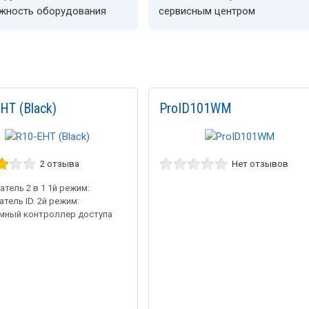
ёжность оборудования
сервисным центром
HT (Black)
ProID101WM
2 отзыва
Нет отзывов
тель 2 в 1 1й режим:
тель ID. 2й режим:
мный контроллер доступа