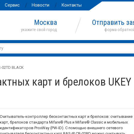
Сервис
Новости
Контакты
Москва
Отправить за
R-02TD BLACK
ктных карт и брелоков UKEY
Считыватель-контроллер бесконтактных карт и брелоков: считывание
карт, брелоков стандарта Mifare® Plus и Mifare® Classic и мобильных
идентификаторов ProxWay (PW-ID). С помощью внешнего сетевого
считывателя бесконтактных карт BAS-IP CR-02BD можно считывать