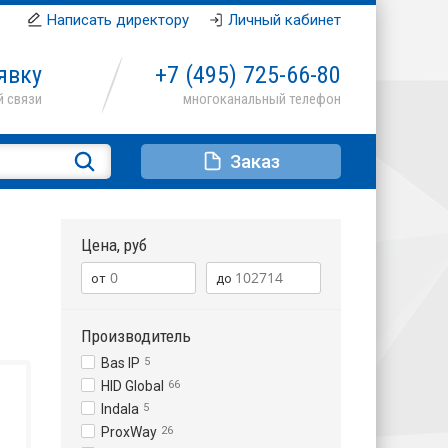
Написать директору
Личный кабинет
явку
+7 (495)
725-66-80
Заказ
Цена, руб
Производитель
Bas IP
5
HID Global
66
Indala
5
ProxWay
26