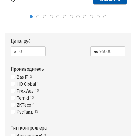
Цена, руб
Производитель
Bas IP
2
HID Global
1
ProxWay
15
Temid
13
ZKTeco
4
РусГард
13
Тип контроллера
3