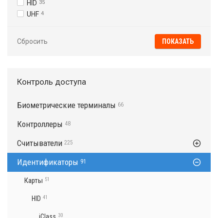
HID
35
UHF
4
Сбросить
Контроль доступа
Биометрические терминалы
66
Контроллеры
48
Считыватели
225
Идентификаторы
91
Карты
51
41
HID
30
iClass