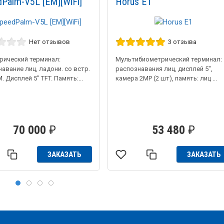
Palm-V5L [EM][WiFi]
Horus E1
Нет отзывов
3 отзыва
рический терминал:
Мультибиометрический терминал:
авание лиц, ладони. со встр.
распознавания лиц, дисплей 5",
M. Дисплей 5" TFT. Память:...
камера 2MP (2 шт), память: лиц ...
70 000
₽
53 480
₽
ЗАКАЗАТЬ
ЗАКАЗАТЬ