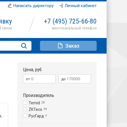
Написать директору
Личный кабинет
явку
+7 (495)
725-66-80
Заказ
Цена, руб
Производитель
Temid
28
ZKTeco
34
а,
РусГард
4