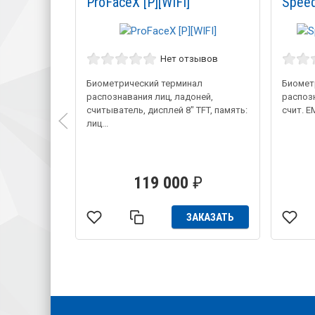
ProFaceX [P][WIFI]
Speed
Нет отзывов
Биометрический терминал
Биомет
распознавания лиц, ладоней,
распозн
считыватель, дисплей 8" TFT, память:
счит. E
лиц...
119 000
₽
ЗАКАЗАТЬ