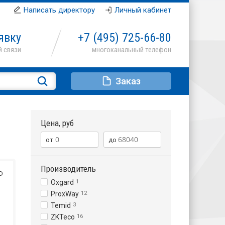
Написать директору
Личный кабинет
явку
+7 (495)
725-66-80
Заказ
Цена, руб
Производитель
D
Oxgard
1
ProxWay
12
Temid
3
ZKTeco
16