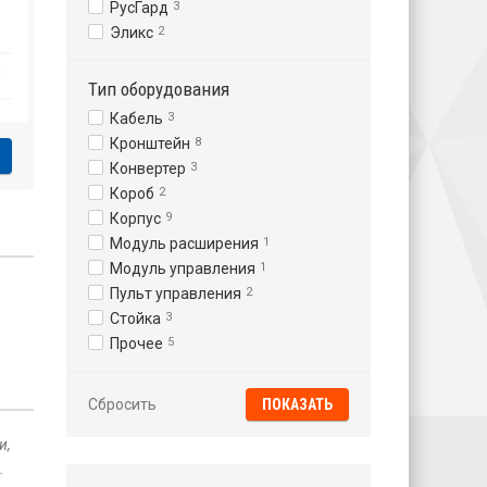
РусГард
3
Эликс
2
₽
Тип оборудования
Кабель
3
Кронштейн
8
Конвертер
3
Короб
2
Корпус
9
Модуль расширения
1
Модуль управления
1
Пульт управления
2
Стойка
3
Прочее
5
Сбросить
и,
.