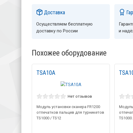
Доставка
Га
Осуществляем бесплатную
Гарант
доставку по России
и над
Похожее оборудование
TSA10A
TSA1
Нет отзывов
Модуль установки сканера FR1200
Модуль
отпечатков пальцев для турникетов
отпеча
TS1000 / TS12
TS1000 