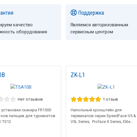
рантия
Поддержка
ируем качество
Являемся авторизованным
ёжность оборудования
сервисным центром
0B
ZK-L1
Нет отзывов
1 отзыв
 установки сканера FR1500
Напольный кронштейн для
тков пальцев для турникетов
терминалов серии SpeedFace-V5 &
/ TS12
V5L Series, Proface X Series, Elite...