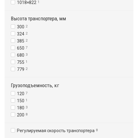
1018×822
1
Высота транспортера, мм
300
2
324
2
385
2
650
7
680
3
755
1
779
2
Грузоподъемность, кг
120
7
150
1
180
3
200
8
Регулируемая скорость транспортера
8