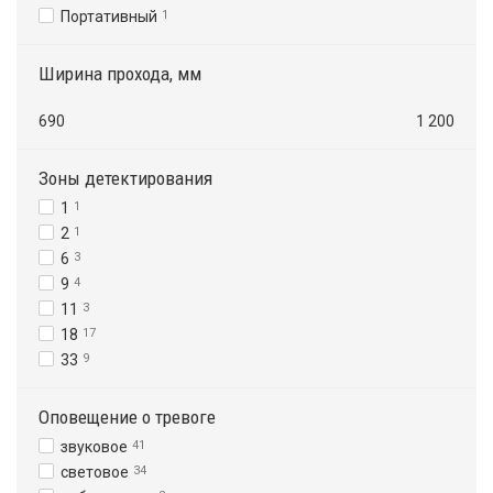
Портативный
1
Ширина прохода, мм
690
1 200
Зоны детектирования
1
1
2
1
6
3
9
4
11
3
18
17
33
9
Оповещение о тревоге
звуковое
41
световое
34