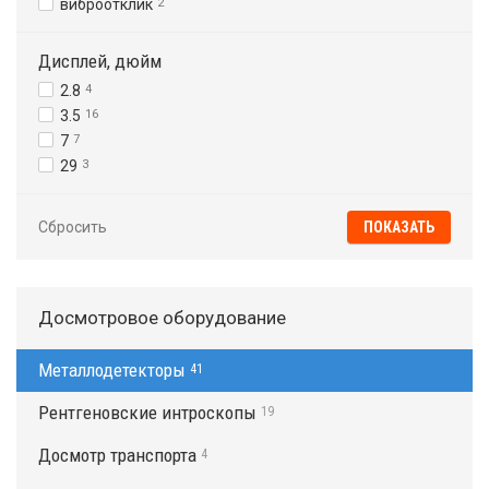
виброотклик
2
Дисплей, дюйм
2.8
4
3.5
16
7
7
29
3
Сбросить
Досмотровое оборудование
Металлодетекторы
41
Рентгеновские интроскопы
19
Досмотр транспорта
4