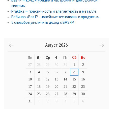
Bas-IP — конфигурация и настройка IP домофонной
системы
Praktika — практичность и элегантность в металле
Вебинар «Bas IP - новейшие технологии и продукты»
5 способов увеличить доход с BAS-IP
Август
2026
Пн
Вт
Ср
Чт
Пт
Сб
Вс
27
28
29
30
31
1
2
3
4
5
6
7
8
9
10
11
12
13
14
15
16
17
18
19
20
21
22
23
24
25
26
27
28
29
30
31
1
2
3
4
5
6