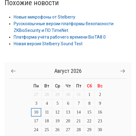
Похожие новости
Новые микрофоны от Stelberry
Русскоязычные версии платформы безопасности
ZKBioSecurity и ПО TimeNet
Платформа учёта рабочего времени BioTA8.0
Новая версия Stelberry Sound Test
Август
2026
Пн
Вт
Ср
Чт
Пт
Сб
Вс
27
28
29
30
31
1
2
3
4
5
6
7
8
9
10
11
12
13
14
15
16
17
18
19
20
21
22
23
24
25
26
27
28
29
30